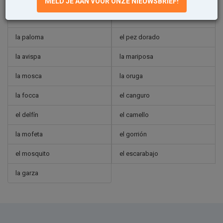
MELD JE AAN VOOR ONZE NIEUWSBRIEF!
la ballena
el camaleón
la paloma
el pez dorado
la avispa
la mariposa
la mosca
la oruga
la focca
el canguro
el delfín
el camello
la mofeta
el gorrión
el mosquito
el escarabajo
la garza