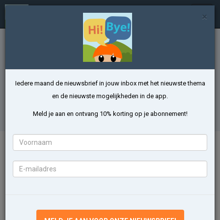
Talen Leren met Emma
In
×
/
uitkl
Thema Dieren leren in het Spaans
Leer kinderen makkelijk en snel 19 woorden
van het thema Dieren met onze app
Iedere maand de nieuwsbrief in jouw inbox met het nieuwste thema
en de nieuwste mogelijkheden in de app.
DIEREN OEFENEN
Meld je aan en ontvang 10% korting op je abonnement!
Voornaam
Inhoud van het thema Dieren
E-
Zie je al die mooie dieren? Welke ken je al? Leer ze allemaal! Leer 19
mailadres
nieuwe woorden met leuke spelletjes!
el tiburón
el hámster