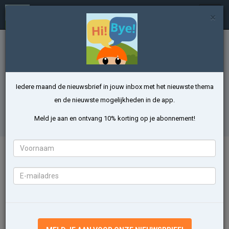
Talen Leren met Emma
In
×
/
uitkl
Thema Dieren leren in het Pools
Leer kinderen makkelijk en snel 19 woorden
van het thema Dieren met onze app
Iedere maand de nieuwsbrief in jouw inbox met het nieuwste thema
en de nieuwste mogelijkheden in de app.
DIEREN OEFENEN
Meld je aan en ontvang 10% korting op je abonnement!
Voornaam
Inhoud van het thema Dieren
E-
Zie je al die mooie dieren? Welke ken je al? Leer ze allemaal! Leer 19
mailadres
nieuwe woorden met leuke spelletjes!
rekin
chomik