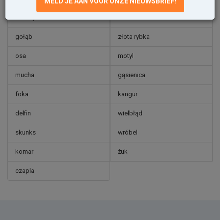
MELD JE AAN VOOR ONZE NIEUWSBRIEF!
wieloryb
kameleon
gołąb
złota rybka
osa
motyl
mucha
gąsienica
foka
kangur
delfin
wielbłąd
skunks
wróbel
komar
żuk
czapla