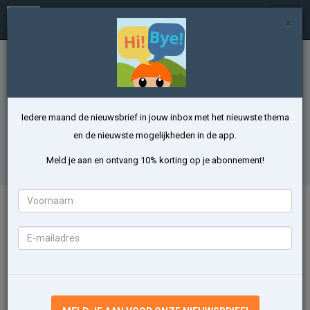
Talen Leren met Emma
In
×
/
uitkl
Thema Beroepen leren in het Pools
Leer kinderen makkelijk en snel 13 woorden
van het thema Beroepen met onze app
Iedere maand de nieuwsbrief in jouw inbox met het nieuwste thema
en de nieuwste mogelijkheden in de app.
BEROEPEN OEFENEN
Meld je aan en ontvang 10% korting op je abonnement!
Voornaam
Inhoud van het thema Beroepen
E-
Wat wil jij later worden? Leer alle beroepen! Leer 13 nieuwe woorden met
mailadres
leuke spelletjes!
listonosz
kucharz