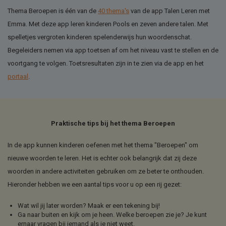
Thema Beroepen is één van de
40 thema's
van de app Talen Leren met
Emma. Met deze app leren kinderen Pools en zeven andere talen. Met
spelletjes vergroten kinderen spelenderwijs hun woordenschat.
Begeleiders nemen via app toetsen af om het niveau vast te stellen en de
voortgang te volgen. Toetsresultaten zijn in te zien via de app en het
portaal
.
Praktische tips bij het thema Beroepen
In de app kunnen kinderen oefenen met het thema "Beroepen" om
nieuwe woorden te leren. Het is echter ook belangrijk dat zij deze
woorden in andere activiteiten gebruiken om ze beter te onthouden.
Hieronder hebben we een aantal tips voor u op een rij gezet:
Wat wil jij later worden? Maak er een tekening bij!
Ga naar buiten en kijk om je heen. Welke beroepen zie je? Je kunt
ernaar vragen bij iemand als je niet weet.