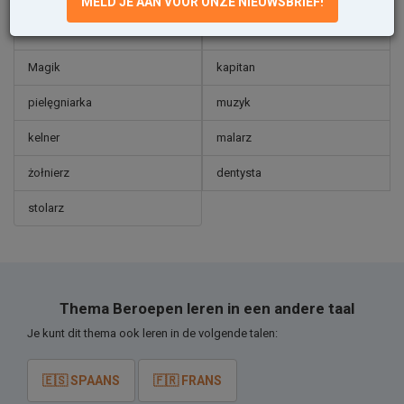
MELD JE AAN VOOR ONZE NIEUWSBRIEF!
Kierowca
lodziarz
Magik
kapitan
pielęgniarka
muzyk
kelner
malarz
żołnierz
dentysta
stolarz
Thema Beroepen leren in een andere taal
Je kunt dit thema ook leren in de volgende talen:
🇪🇸 SPAANS
🇫🇷 FRANS