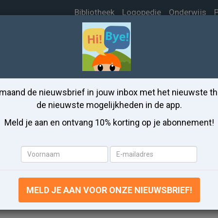
Bibliotheek
Logopedie
Onderwijs
P
nds leren app
Thema Thuis
 maand de nieuwsbrief in jouw inbox met het nieuwste t
hema Thuis leren in het Ne
de nieuwste mogelijkheden in de app.
Meld je aan en ontvang 10% korting op je abonnement!
r kinderen makkelijk en snel 20 woorden
Thuis met onze app
Voornaam
E-
mailadres
THUIS OEFENEN
MELD JE AAN VOOR ONZE NIEUWSBRIEF!