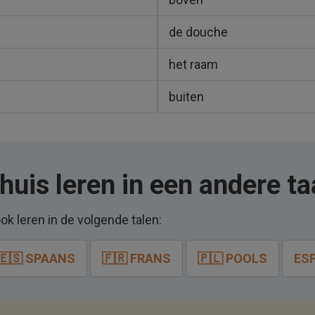
de douche
het raam
buiten
uis leren in een andere ta
ok leren in de volgende talen:
🇪🇸 SPAANS
🇫🇷 FRANS
🇵🇱 POOLS
ES