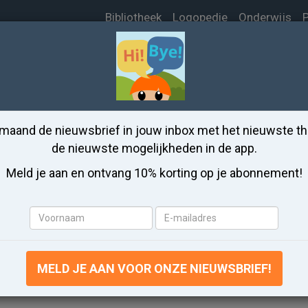
Bibliotheek
Logopedie
Onderwijs
P
eren app
Thema Winkelen
 maand de nieuwsbrief in jouw inbox met het nieuwste t
hema Winkelen leren in he
de nieuwste mogelijkheden in de app.
Meld je aan en ontvang 10% korting op je abonnement!
r kinderen makkelijk en snel 15 woorden
Winkelen met onze app
Voornaam
E-
mailadres
WINKELEN OEFENEN
MELD JE AAN VOOR ONZE NIEUWSBRIEF!