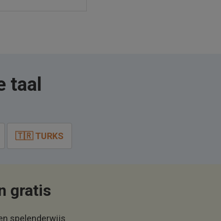
 taal
🇹🇷 TURKS
n gratis
ren spelenderwijs