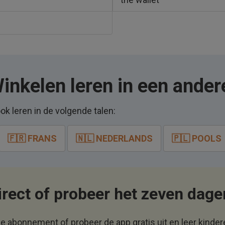
nkelen leren in een andere
ok leren in de volgende talen:
🇫🇷 FRANS
🇳🇱 NEDERLANDS
🇵🇱 POOLS
irect of probeer het zeven dage
 je abonnement of probeer de app gratis uit en leer kinde