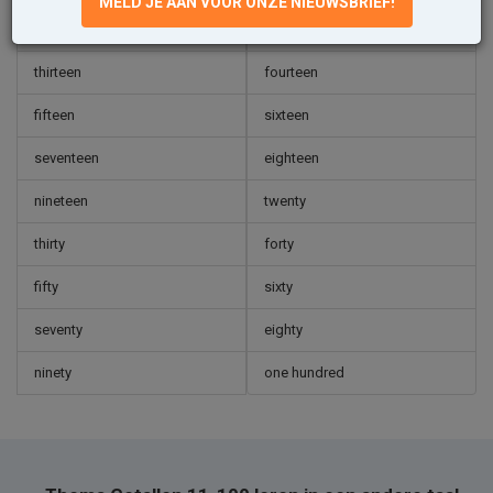
MELD JE AAN VOOR ONZE NIEUWSBRIEF!
eleven
twelve
thirteen
fourteen
fifteen
sixteen
seventeen
eighteen
nineteen
twenty
thirty
forty
fifty
sixty
seventy
eighty
ninety
one hundred