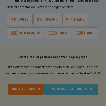
Thema Getallen 11-100 leren in een andere taal
Je kunt dit thema ook leren in de volgende talen:
🇩🇪 DUITS
🇪🇸 SPAANS
🇫🇷 FRANS
🇳🇱 NEDERLANDS
🇵🇱 POOLS
🇹🇷 TURKS
Start direct of probeer het zeven dagen gratis
Start direct met je abonnement of probeer de app gratis uit en leer
kinderen spelenderwijs nieuwe woorden in het thema Getallen 11-100.
DIRECT STARTEN
GRATIS PROEFABONNEMENT